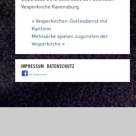
Vesperkirche Ravensburg.
«
Vesperkirchen-Gottesdienst mit
Kantorei
Mehlsäcke spielen zugunsten der
Vesperkirche
»
IMPRESSUM
DATENSCHUTZ